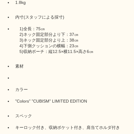
1.8kg
内寸(スタッフによる採寸)
1)全長：75㎝
2)ネック固定部分より下：37㎝
3)ネック固定部分より上：38㎝
4)下側クッションの横幅：23㎝
5)収納ポーチ：縦12.5×横11.5×高さ6㎝
素材
カラー
"Colors" "CUBISM" LIMITED EDITION
スペック
キーロック付き、収納ポケット付き、肩当てホルダ付き